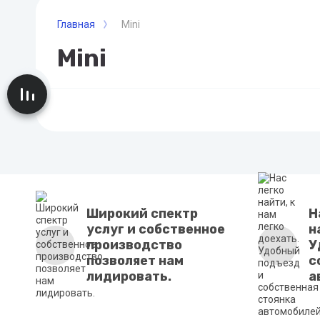
Главная
Mini
Mini
Сравнение
Широкий спектр
Н
услуг и собственное
н
производство
У
позволяет нам
с
лидировать.
а