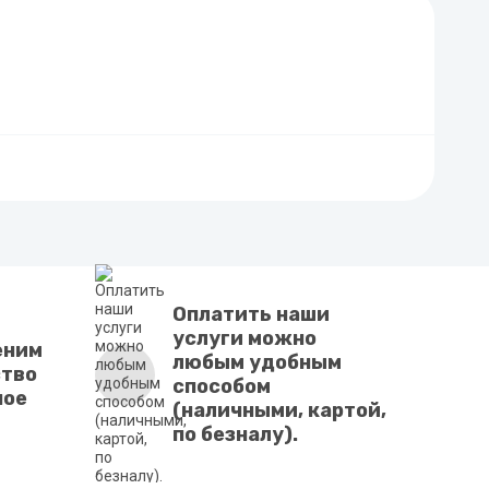
Оплатить наши
услуги можно
еним
любым удобным
ство
способом
ное
(наличными, картой,
по безналу).