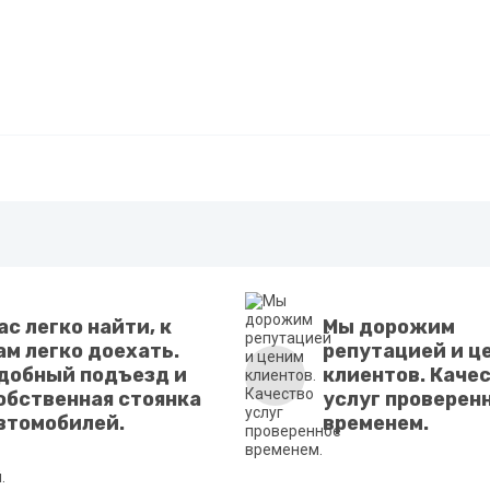
ас легко найти, к
Мы дорожим
ам легко доехать.
репутацией и ц
добный подъезд и
клиентов. Каче
обственная стоянка
услуг проверен
втомобилей.
временем.