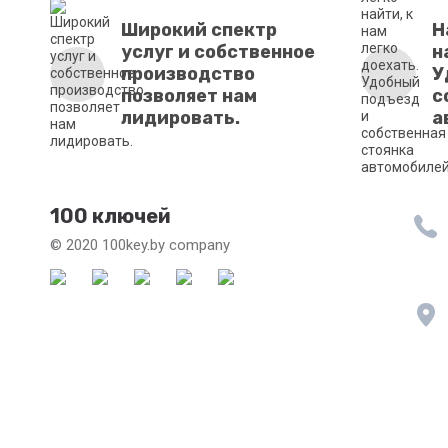
Широкий спектр
Н
услуг и собственное
н
производство
У
позволяет нам
с
лидировать.
а
100 ключей
© 2020 100key.by company